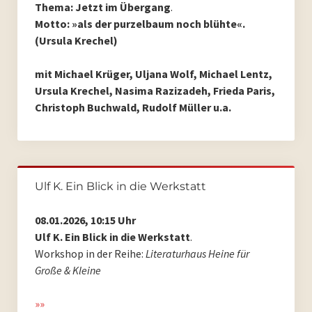
Thema: Jetzt im Übergang
.
Archiv 2017
Motto: »als der purzelbaum noch blühte«.
(Ursula Krechel)
Archiv 2016
mit Michael Krüger, Uljana Wolf, Michael Lentz,
Archiv 2015
Ursula Krechel, Nasima Razizadeh, Frieda Paris,
Christoph Buchwald, Rudolf Müller u.a.
Archiv 2014
Archiv 2013
Archiv 2012
Ulf K. Ein Blick in die Werkstatt
Archiv 2011
08.01.2026, 10:15 Uhr
Ulf K. Ein Blick in die Werkstatt
.
Archiv 2010
Workshop in der Reihe:
Literaturhaus Heine für
Große & Kleine
Archiv 2009
»»
Archiv 2008