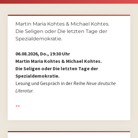
PoesieFest 2020. Das 10. Jahr.
Martin Maria Kohtes & Michael Kohtes.
PoesieFest 2019
Die Seligen oder Die letzten Tage der
Spezialdemokratie.
PoesieFest 2018
06.08.2026, Do., 19:30 Uhr
PoesieFest 2017
Martin Maria
Kohtes
& Michael Kohtes
.
Die Seligen oder Die letzten Tage der
PoesieFest 2016
Spezialdemokratie
.
Lesung und Gespräch in der Reihe
Neue deutsche
PoesieFest 2015
Literatur
.
PoesieFest 2014
»»
PoesieFest 2013
PoesieFest 2012