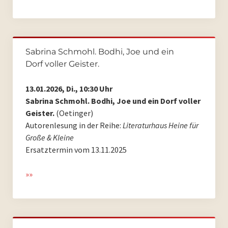
Archiv 2007
Archiv 2006
Sabrina Schmohl. Bodhi, Joe und ein
Dorf voller Geister.
Bilder
13.01.2026, Di., 10:30 Uhr
Videos
Sabrina Schmohl. Bodhi, Joe und ein Dorf voller
Geister.
(Oetinger)
Presse
Autorenlesung in der Reihe:
Literaturhaus Heine für
Große & Kleine
Vermietung
Ersatztermin vom 13.11.2025
Kontakt
»»
Impressum