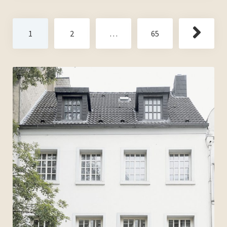
Beitragsnavigation
1
2
…
65