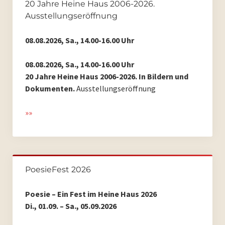
20 Jahre Heine Haus 2006-2026.
PoesieFest 2011
Ausstellungseröffnung
PoesieDebütPreis Düsseldorf
08.08.2026, Sa., 14.00-16.00 Uhr
Archiv
08.08.2026, Sa., 14.00-16.00 Uhr
20 Jahre Heine Haus 2006-2026. In Bildern und
Archiv 2023
Dokumenten.
Ausstellungseröffnung
Archiv 2022
»»
Archiv 2021
Archiv 2020
PoesieFest 2026
Archiv 2019
Poesie – Ein Fest im Heine Haus 2026
Di., 01.09. – Sa., 05.09.2026
Archiv 2018