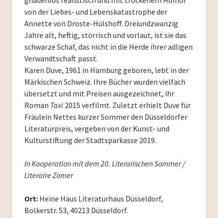
von der Liebes- und Lebenskatastrophe der
PoesieFest 2020. Das 10. Jahr.
Annette von Droste-Hülshoff. Dreiundzwanzig
Jahre alt, heftig, störrisch und vorlaut, ist sie das
PoesieFest 2019
schwarze Schaf, das nicht in die Herde ihrer adligen
Verwandtschaft passt.
PoesieFest 2018
Karen Duve, 1961 in Hamburg geboren, lebt in der
Märkischen Schweiz. Ihre Bücher wurden vielfach
PoesieFest 2017
übersetzt und mit Preisen ausgezeichnet, ihr
Roman
Taxi
2015 verfilmt. Zuletzt erhielt Duve für
PoesieFest 2016
Fräulein Nettes kurzer Sommer den Düsseldorfer
Literaturpreis, vergeben von der Kunst- und
PoesieFest 2015
Kulturstiftung der Stadtsparkasse 2019.
PoesieFest 2014
In Kooperation mit dem 20. Literarischen Sommer /
Literaire Zomer
PoesieFest 2013
Ort:
Heine Haus Literaturhaus Düsseldorf,
PoesieFest 2012
Bolkerstr. 53, 40213 Düsseldorf.