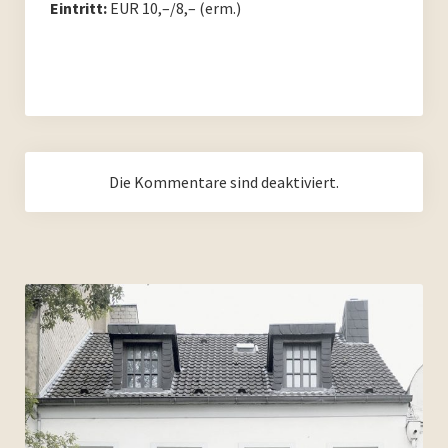
Eintritt:
EUR 10,–/8,– (erm.)
PoesieFest 2011
PoesieDebütPreis Düsseldorf
Archiv
Archiv 2023
Die Kommentare sind deaktiviert.
Archiv 2022
Archiv 2021
Archiv 2020
Archiv 2019
Archiv 2018