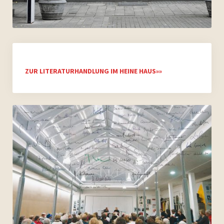
Archiv 2007
Archiv 2006
ZUR LITERATURHANDLUNG IM HEINE HAUS»»
Bilder
Videos
Presse
Vermietung
Kontakt
Impressum