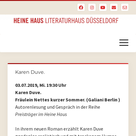
Menü
öffnen
Startseite
Karen Duve.
PoesieFest
03.07.2019, Mi. 19:30 Uhr
PoesieFest 2024
Karen Duve.
Fräulein Nettes kurzer Sommer. (Galiani Berlin )
PoesieFest 2023
Autorenlesung und Gespräch in der Reihe
Preisträger im Heine Haus
PoesieFest 2022
In ihrem neuen Roman erzählt Karen Duve
PoesieFest 2021
gnadenlos realistisch und mit trockenem Humor