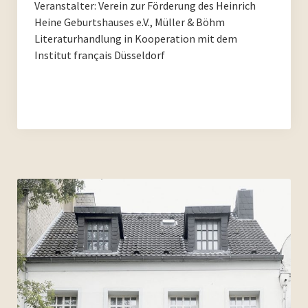
Veranstalter: Verein zur Förderung des Heinrich
PoesieFest 2011
Heine Geburtshauses e.V., Müller & Böhm
Literaturhandlung in Kooperation mit dem
PoesieDebütPreis Düsseldorf
Institut français Düsseldorf
Archiv
Archiv 2023
Archiv 2022
Archiv 2021
Archiv 2020
Archiv 2019
Archiv 2018