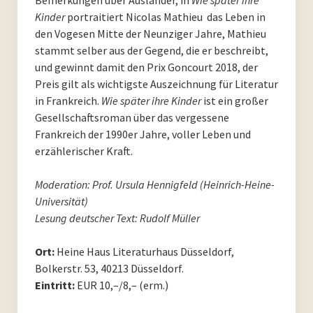
Kinder
portraitiert Nicolas Mathieu das Leben in
PoesieFest 2020. Das 10. Jahr.
den Vogesen Mitte der Neunziger Jahre, Mathieu
stammt selber aus der Gegend, die er beschreibt,
PoesieFest 2019
und gewinnt damit den Prix Goncourt 2018, der
Preis gilt als wichtigste Auszeichnung für Literatur
PoesieFest 2018
in Frankreich.
Wie später ihre Kinder
ist ein großer
Gesellschaftsroman über das vergessene
PoesieFest 2017
Frankreich der 1990er Jahre, voller Leben und
erzählerischer Kraft.
PoesieFest 2016
Moderation: Prof. Ursula Hennigfeld (Heinrich-Heine-
PoesieFest 2015
Universität)
Lesung deutscher Text: Rudolf Müller
PoesieFest 2014
Ort:
Heine Haus Literaturhaus Düsseldorf,
PoesieFest 2013
Bolkerstr. 53, 40213 Düsseldorf.
Eintritt:
EUR 10,–/8,– (erm.)
PoesieFest 2012