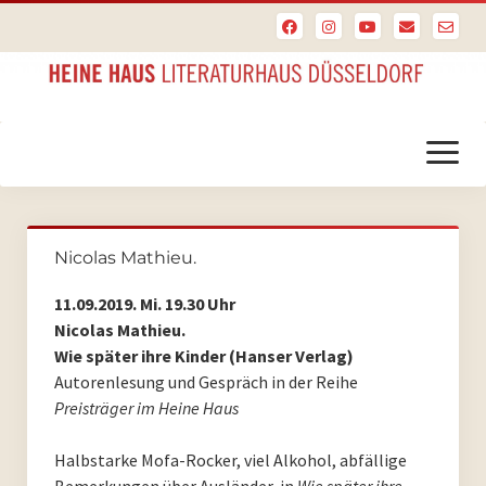
Menü
öffnen
Startseite
Nicolas Mathieu.
PoesieFest
11.09.2019. Mi. 19.30 Uhr
PoesieFest 2024
Nicolas Mathieu.
Wie später ihre Kinder (Hanser Verlag)
PoesieFest 2023
Autorenlesung und Gespräch in der Reihe
Preisträger im Heine Haus
PoesieFest 2022
Halbstarke Mofa-Rocker, viel Alkohol, abfällige
PoesieFest 2021
Bemerkungen über Ausländer, in
Wie später ihre