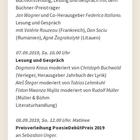
Büchner-Preisträger
PoesieFest 2020. Das 10. Jahr.
Jan Wagner
und Co-Herausgeber
Federico Italiano.
Lesung und Gespräch
PoesieFest 2019
mit
Valérie Rouzeau
(Frankreich),
Dan Sociu
(Rumänien),
Agnė Žagrakalytė
(Litauen)
PoesieFest 2018
07.09.2019, Sa. 16.00 Uhr
PoesieFest 2017
Lesung und Gespräch
Dagmara Kraus
moderiert von
Christoph Buchwald
PoesieFest 2016
(Verleger, Herausgeber Jahrbuch der Lyrik)
Aleš Šteger
moderiert von
Tobias Lehmkuhl
PoesieFest 2015
Fiston Mwanza Mujila
moderiert von
Rudolf Müller
(Müller & Böhm
PoesieFest 2014
Literaturhandlung)
PoesieFest 2013
08.09.2019, So. 12.00 Uhr. Matinee
Preisverleihung PoesieDebütPreis 2019
PoesieFest 2012
an
Sebastian Unger.