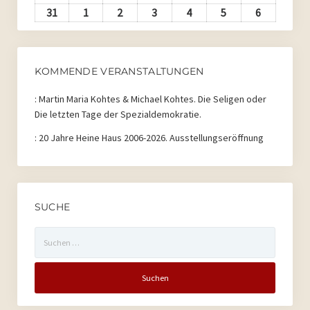
2026
2026
2026
2026
2026
2026
2026
August
August
August
August
August
August
August
31
31.
1
1.
2
2.
3
3.
4
4.
5
5.
6
6.
2026
2026
2026
2026
2026
2026
2026
August
September
September
September
September
September
Septembe
2026
2026
2026
2026
2026
2026
2026
KOMMENDE VERANSTALTUNGEN
:
Martin Maria Kohtes & Michael Kohtes. Die Seligen oder
Die letzten Tage der Spezialdemokratie.
:
20 Jahre Heine Haus 2006-2026. Ausstellungseröffnung
SUCHE
Suchen
nach: