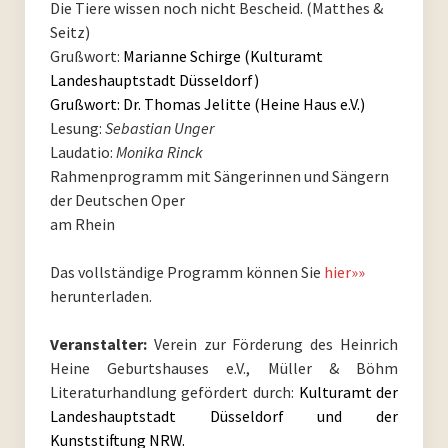
Die Tiere wissen noch nicht Bescheid. (Matthes &
PoesieFest 2011
Seitz)
Grußwort:
Marianne Schirge (Kulturamt
PoesieDebütPreis Düsseldorf
Landeshauptstadt Düsseldorf)
Grußwort: Dr. Thomas Jelitte (Heine Haus e.V.)
Archiv
Lesung:
Sebastian Unger
Laudatio:
Monika Rinck
Archiv 2023
Rahmenprogramm mit Sängerinnen und Sängern
der Deutschen Oper
Archiv 2022
am Rhein
Archiv 2021
Das vollständige Programm können Sie
hier»»
herunterladen.
Archiv 2020
Veranstalter:
Verein zur Förderung des Heinrich
Archiv 2019
Heine Geburtshauses e.V., Müller & Böhm
Literaturhandlung gefördert durch:
Kulturamt der
Archiv 2018
Landeshauptstadt Düsseldorf und der
Kunststiftung NRW.