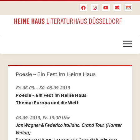
Menü
öffnen
Startseite
Poesie – Ein Fest im Heine Haus
PoesieFest
Fr. 06.09.– S0. 08.09.2019
PoesieFest 2024
Poesie – Ein Fest im Heine Haus
Thema: Europa und die Welt
PoesieFest 2023
06.09. 2019, Fr. 19:30 Uhr
PoesieFest 2022
Jan Wagner & Federico Italiano. Grand Tour. (Hanser
Verlag)
PoesieFest 2021
Buchvorstellung, Lesung und Gespräch mit dem