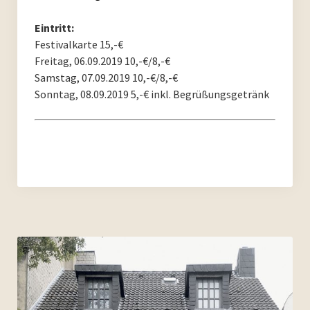
Archiv 2017
Eintritt:
Archiv 2016
Festivalkarte 15,-€
Freitag, 06.09.2019 10,-€/8,-€
Archiv 2015
Samstag, 07.09.2019 10,-€/8,-€
Sonntag, 08.09.2019 5,-€ inkl. Begrüßungsgetränk
Archiv 2014
Archiv 2013
Archiv 2012
Archiv 2011
Archiv 2010
Archiv 2009
Archiv 2008