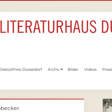
eDebütPreis Düsseldorf
Archiv
Bilder
Videos
Pres
bbecker.