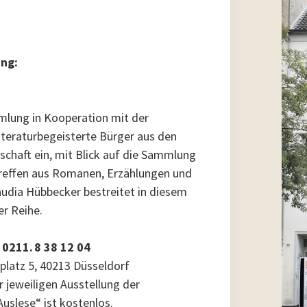
ung:
mlung in Kooperation mit der
iteraturbegeisterte Bürger aus den
lschaft ein, mit Blick auf die Sammlung
treffen aus Romanen, Erzählungen und
audia Hübbecker bestreitet in diesem
er Reihe.
 0211. 8 38 12 04
atz 5, 40213 Düsseldorf
ur jeweiligen Ausstellung der
uslese“ ist kostenlos.