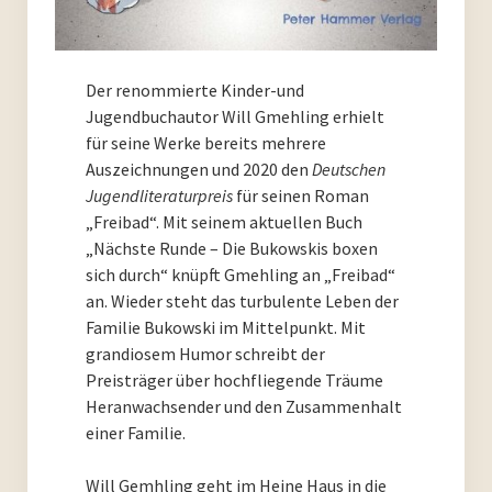
PoesieFest 2011
PoesieDebütPreis Düsseldorf
Der renommierte Kinder-und
Jugendbuchautor Will Gmehling erhielt
Archiv
für seine Werke bereits mehrere
Auszeichnungen und 2020 den
Deutschen
Archiv 2023
Jugendliteraturpreis
für seinen Roman
„Freibad“. Mit seinem aktuellen Buch
Archiv 2022
„Nächste Runde – Die Bukowskis boxen
sich durch“ knüpft Gmehling an „Freibad“
Archiv 2021
an. Wieder steht das turbulente Leben der
Familie Bukowski im Mittelpunkt. Mit
Archiv 2020
grandiosem Humor schreibt der
Preisträger über hochfliegende Träume
Archiv 2019
Heranwachsender und den Zusammenhalt
einer Familie.
Archiv 2018
Will Gemhling geht im Heine Haus in die