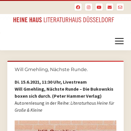
Menü
öffnen
Startseite
Will Gmehling, Nächste Runde.
PoesieFest
Di. 15.6.2021, 11:30 Uhr, Livestream
PoesieFest 2024
Will Gmehling, Nächste Runde – Die Bukowskis
boxen sich durch. (Peter Hammer Verlag)
PoesieFest 2023
Autorenlesung in der Reihe:
Literaturhaus Heine für
Große & Kleine
PoesieFest 2022
PoesieFest 2021