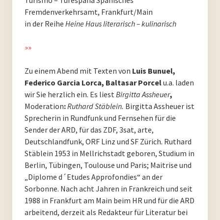
Fremdenverkehrsamt, Frankfurt/Main
PoesieFest 2020. Das 10. Jahr.
in der Reihe
Heine Haus literarisch – kulinarisch
PoesieFest 2019
»»
PoesieFest 2018
Zu einem Abend mit Texten von
Luis Bunuel,
Federico Garcia Lorca, Baltasar Porcel
u.a. laden
PoesieFest 2017
wir Sie herzlich ein. Es liest
Birgitta Assheuer
,
Moderation
:
Ruthard Stäblein.
Birgitta Assheuer ist
PoesieFest 2016
Sprecherin in Rundfunk und Fernsehen für die
Sender der ARD, für das ZDF, 3sat, arte,
PoesieFest 2015
Deutschlandfunk, ORF Linz und SF Zürich. Ruthard
Stäblein 1953 in Mellrichstadt geboren, Studium in
PoesieFest 2014
Berlin, Tübingen, Toulouse und Paris; Maitrise und
„Diplome d´Etudes Approfondies“ an der
PoesieFest 2013
Sorbonne. Nach acht Jahren in Frankreich und seit
1988 in Frankfurt am Main beim HR und für die ARD
PoesieFest 2012
arbeitend, derzeit als Redakteur für Literatur bei