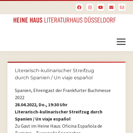
Menü
öffnen
Startseite
Literarisch-kulinarischer Streifzug
PoesieFest
durch Spanien / Un viaje espaňol
PoesieFest 2024
Spanien, Ehrengast der Frankfurter Buchmesse
2022
PoesieFest 2023
28.04.2022, Do., 19:30 Uhr
Literarisch-kulinarischer Streifzug durch
PoesieFest 2022
Spanien / Un viaje espaňol
Zu Gast im Heine Haus: Oficina Española de
PoesieFest 2021
Turismo – Turespaña Spanisches