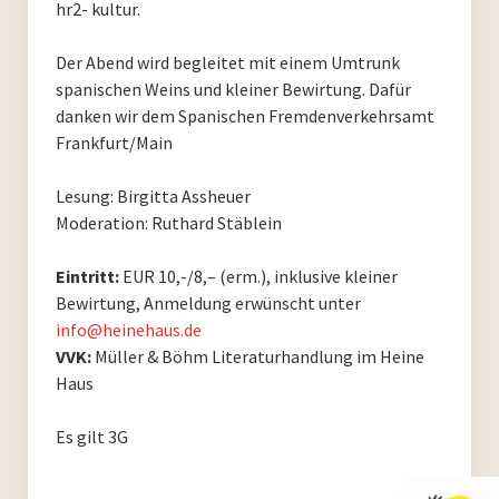
hr2- kultur.
PoesieFest 2011
Der Abend wird begleitet mit einem Umtrunk
PoesieDebütPreis Düsseldorf
spanischen Weins und kleiner Bewirtung. Dafür
danken wir dem Spanischen Fremdenverkehrsamt
Archiv
Frankfurt/Main
Archiv 2023
Lesung: Birgitta Assheuer
Moderation: Ruthard Stäblein
Archiv 2022
Eintritt:
EUR 10,-/8,– (erm.), inklusive kleiner
Archiv 2021
Bewirtung, Anmeldung erwünscht unter
info@heinehaus.de
Archiv 2020
VVK:
Müller & Böhm Literaturhandlung im Heine
Haus
Archiv 2019
Es gilt 3G
Archiv 2018