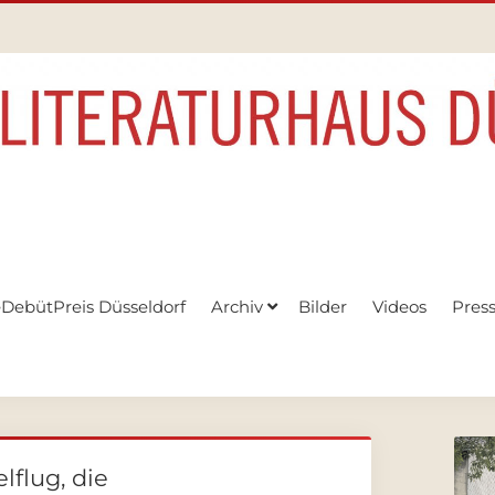
eDebütPreis Düsseldorf
Archiv
Bilder
Videos
Pres
lflug, die