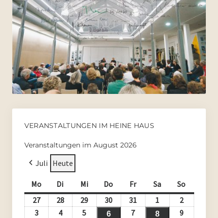
VERANSTALTUNGEN IM HEINE HAUS
Veranstaltungen im August 2026
Juli
Heute
Mo
Montag
Di
Dienstag
Mi
Mittwoch
Do
Donnerstag
Fr
Freitag
Sa
Samstag
So
Sonntag
27
27.
28
28.
29
29.
30
30.
31
31.
1
1.
2
2.
Juli
Juli
Juli
Juli
Juli
August
August
3
3.
4
4.
5
5.
7
7.
9
9.
6
6.
8
8.