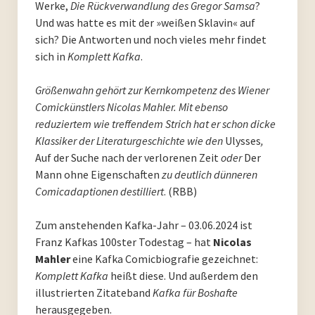
Werke,
Die Rückverwandlung des Gregor Samsa
?
PoesieFest 2011
Und was hatte es mit der »weißen Sklavin« auf
sich? Die Antworten und noch vieles mehr findet
PoesieDebütPreis Düsseldorf
sich in
Komplett Kafka
.
Archiv
Größenwahn gehört zur Kernkompetenz des Wiener
Comickünstlers Nicolas Mahler. Mit ebenso
Archiv 2023
reduziertem wie treffendem Strich hat er schon dicke
Klassiker der Literaturgeschichte wie den
Ulysses
,
Archiv 2022
Auf der Suche nach der verlorenen Zeit
oder
Der
Mann ohne Eigenschaften
zu deutlich dünneren
Archiv 2021
Comicadaptionen destilliert
. (RBB)
Archiv 2020
Zum anstehenden Kafka-Jahr – 03.06.2024 ist
Franz Kafkas 100ster Todestag – hat
Nicolas
Archiv 2019
Mahler
eine Kafka Comicbiografie gezeichnet:
Komplett Kafka
heißt diese. Und außerdem den
Archiv 2018
illustrierten Zitateband
Kafka für Boshafte
herausgegeben.