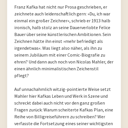
Franz Kafka hat nicht nur Prosa geschrieben, er
PoesieFest 2020. Das 10. Jahr.
zeichnete auch leidenschaftlich gern: »Du, ich war
einmal ein großer Zeichner«, schrieb er 1913 halb
PoesieFest 2019
ironisch, halb stolz an seine Dauerverlobte Felice
Bauer über seine künstlerischen Ambitionen. Sein
PoesieFest 2018
Zeichnen hätte ihn einst »mehr befriedigt als
irgendetwas«. Was liegt also näher, als ihn zu
PoesieFest 2017
seinem Jubiläum mit einer Comic-Biografie zu
ehren? Und dann auch noch von Nicolas Mahler, der
PoesieFest 2016
einen ähnlich minimalistischen Zeichenstil
pflegt?
PoesieFest 2015
Auf unnachahmlich witzig-pointierte Weise setzt
PoesieFest 2014
Mahler hier Kafkas Leben und Werk in Szene und
schreckt dabei auch nicht vor den ganz großen
PoesieFest 2013
Fragen zurück: Warum scheiterte Kafkas Plan, eine
Reihe von Billigreiseführern zu schreiben? Wer
PoesieFest 2012
verfasste die Fortsetzung eines seiner wichtigsten