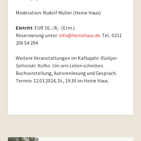
Archiv 2017
Moderation: Rudolf Müller (Heine Haus)
Archiv 2016
Eintritt
: EUR 10,-/8,- (Erm.)
Archiv 2015
Reservierung unter:
info@heinehaus.de
. Tel.: 0211
200 54 294
Archiv 2014
Weitere Veranstaltungen im Kafkajahr:
Rüdiger
Archiv 2013
Safranski: Kafka. Um sein Leben schreiben
.
Buchvorstellung, Autorenlesung und Gespräch.
Archiv 2012
Termin: 12.03.2024, Di., 19:30 im Heine Haus.
Archiv 2011
Archiv 2010
Archiv 2009
Archiv 2008