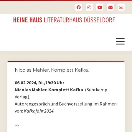
Menü
öffnen
Startseite
Nicolas Mahler. Komplett Kafka.
PoesieFest
06.02.2024, Di.,19:30 Uhr
PoesieFest 2024
Nicolas Mahler. Komplett Kafka
. (Suhrkamp
Verlag).
PoesieFest 2023
Autorengespräch und Buchvorstellung im Rahmen
von:
Kafkajahr 2024.
PoesieFest 2022
»»
PoesieFest 2021