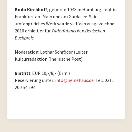
PoesieFest 2011
Bodo Kirchhoff
, geboren 1948 in Hamburg, lebt in
Frankfurt am Main und am Gardasee. Sein
PoesieDebütPreis Düsseldorf
umfangreiches Werk wurde vielfach ausgezeichnet.
2016 erhielt er für
Widerfahrnis
den
Deutschen
Archiv
Buchpreis
.
Archiv 2023
Moderation: Lothar Schröder (Leiter
Kulturredaktion Rheinische Post).
Archiv 2022
Eintritt
: EUR 10,-/8,- (Erm.)
Archiv 2021
Reservierung unter:
info@heinehaus.de
. Tel.: 0211
200 54 294
Archiv 2020
Archiv 2019
Archiv 2018