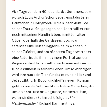
PoesieFest 2020. Das 10. Jahr.
Vier Tage vor dem Höhepunkt des Sommers, dort,
wo sich Louis Arthur Schongauer, einst düsterer
PoesieFest 2019
Deutscher in Hollywood-Filmen, nach dem Tod
seiner Frau zurückgezogen hat. Jetzt will er nur
PoesieFest 2018
noch mit seiner Hündin leben, inmitten alter
Oliven oberhalb des Gardasees. Doch dann
PoesieFest 2017
strandet eine Reisebloggerin beim Wenden in
seiner Zufahrt, und am nächsten Tag erwartet er
PoesieFest 2016
eine Autorin, die ihn mit einem Porträt aus der
Vergessenheit holen will: zwei Frauen mit Gespür
PoesieFest 2015
für die Wunden in seinem Leben. Umso wichtiger
wird ihm nun sein Tier, für das es nur ein Hier und
PoesieFest 2014
Jetzt gibt … In Bodo Kirchhoffs neuem Roman
geht es um die Sehnsucht nach dem Menschen, der
PoesieFest 2013
uns erkennt, und die Abgründe, die sich auftun,
wenn wir dieser Sehnsucht folgen.
„Ein
PoesieFest 2012
Meistererzähler“
Richard Kämmerlings.