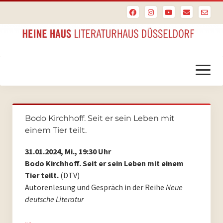
Menü
öffnen
Startseite
Bodo Kirchhoff. Seit er sein Leben mit
PoesieFest
einem Tier teilt.
PoesieFest 2024
31.01.2024, Mi., 19:30 Uhr
Bodo Kirchhoff. Seit er sein Leben mit einem
PoesieFest 2023
Tier teilt.
(DTV)
Autorenlesung und Gespräch in der Reihe
Neue
PoesieFest 2022
deutsche Literatur
PoesieFest 2021
»»