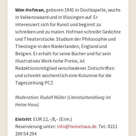
PoesieFest 2011
Wim Hofman
, geboren 1941 in Oostkapelle, wuchs
in Valkenswaard und in Vlissingen auf. Er
PoesieDebütPreis Düsseldorf
interessiert sich für Kunst und beginnt zu
schreiben und zu malen. Hofman schreibt Gedichte
Archiv
und Theaterstücke. Studium der Philosophie und
Theologie in den Niederlanden, England und
Archiv 2023
Belgien. Er erhält für seine Bücher und für sein
illustratives Werk hohe Preise, ist
Archiv 2022
Redaktionsmitglied verschiedener Zeitschriften
und schreibt wöchentlich eine Kolumne für die
Archiv 2021
Tageszeitung PCZ.
Archiv 2020
Moderation: Rudolf Müller (Literaturhandlung im
Heine Haus)
Archiv 2019
Eintritt
: EUR 12,-/8,- (Erm.)
Archiv 2018
Reservierung unter:
info@heinehaus.de
. Tel.: 0211
200 54 294