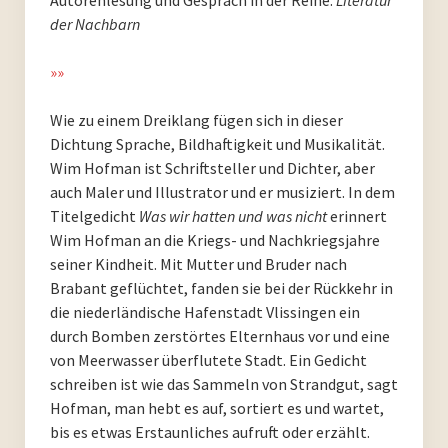
der Nachbarn
PoesieFest 2020. Das 10. Jahr.
»»
PoesieFest 2019
Wie zu einem Dreiklang fügen sich in dieser
PoesieFest 2018
Dichtung Sprache, Bildhaftigkeit und Musikalität.
Wim Hofman ist Schriftsteller und Dichter, aber
PoesieFest 2017
auch Maler und Illustrator und er musiziert. In dem
Titelgedicht
Was wir hatten und was nicht
erinnert
PoesieFest 2016
Wim Hofman an die Kriegs- und Nachkriegsjahre
seiner Kindheit. Mit Mutter und Bruder nach
PoesieFest 2015
Brabant geflüchtet, fanden sie bei der Rückkehr in
die niederländische Hafenstadt Vlissingen ein
PoesieFest 2014
durch Bomben zerstörtes Elternhaus vor und eine
von Meerwasser überflutete Stadt. Ein Gedicht
PoesieFest 2013
schreiben ist wie das Sammeln von Strandgut, sagt
Hofman, man hebt es auf, sortiert es und wartet,
PoesieFest 2012
bis es etwas Erstaunliches aufruft oder erzählt.