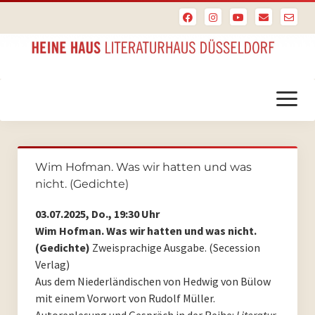
Menü
öffnen
Startseite
Wim Hofman. Was wir hatten und was
PoesieFest
nicht. (Gedichte)
PoesieFest 2024
03.07.2025, Do., 19:30 Uhr
Wim Hofman. Was wir hatten und was nicht.
PoesieFest 2023
(Gedichte)
Zweisprachige Ausgabe. (Secession
Verlag)
PoesieFest 2022
Aus dem Niederländischen von Hedwig von Bülow
mit einem Vorwort von Rudolf Müller.
PoesieFest 2021
Autorenlesung und Gespräch in der Reihe:
Literatur