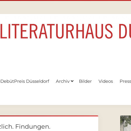
eDebütPreis Düsseldorf
Archiv
Bilder
Videos
Pres
zlich. Findungen.