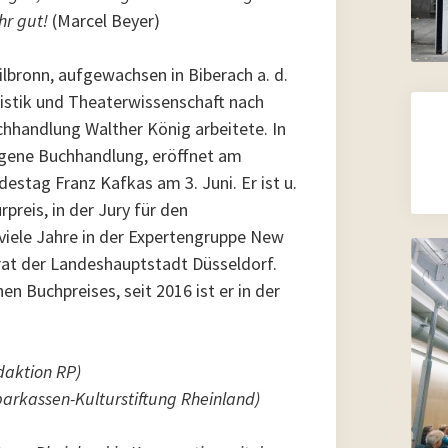
hr gut!
(Marcel Beyer)
ilbronn, aufgewachsen in Biberach a. d.
istik und Theaterwissenschaft nach
chhandlung Walther König arbeitete. In
igene Buchhandlung, eröffnet am
estag Franz Kafkas am 3. Juni. Er ist u.
preis, in der Jury für den
viele Jahre in der Expertengruppe New
rat der Landeshauptstadt Düsseldorf.
en Buchpreises, seit 2016 ist er in der
edaktion RP)
rkassen-Kulturstiftung Rheinland)