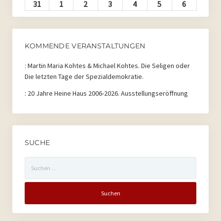
2026
2026
2026
2026
2026
2026
2026
August
August
August
August
August
August
August
31
31.
1
1.
2
2.
3
3.
4
4.
5
5.
6
6.
2026
2026
2026
2026
2026
2026
2026
August
September
September
September
September
September
Septembe
2026
2026
2026
2026
2026
2026
2026
KOMMENDE VERANSTALTUNGEN
:
Martin Maria Kohtes & Michael Kohtes. Die Seligen oder
Die letzten Tage der Spezialdemokratie.
:
20 Jahre Heine Haus 2006-2026. Ausstellungseröffnung
SUCHE
Suchen
nach: