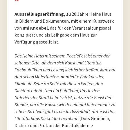
PoesieFest 2020. Das 10. Jahr.
Ausstellungseröffnung,
zu 20 Jahre Heine Haus
in Bildern und Dokumenten, mit einem Kunstwerk
PoesieFest 2019
von
Imi Knoebel
, das für den Veranstaltungssaal
konzipiert und als Leihgabe dem Haus zur
PoesieFest 2018
Verfügung gestellt ist.
PoesieFest 2017
Das Heine Haus mit seinem PoesieFest ist einer der
seltenen Orte, an dem sich Kunst und Literatur,
PoesieFest 2016
Fachpublikum und Lesungsliebhaber treffen. Man hat
dort schon Malerfürsten, namhafte Fotokünstler,
PoesieFest 2015
Filmleute Seite an Seite mit diesen Exoten, den
Dichtern erlebt. Und ein Publikum, das in den
PoesieFest 2014
Galerien der Stadt heimisch ist, nutzte die Gunst der
Stunde, um alle Künste wieder einmal beieinander zu
PoesieFest 2013
sehen. So etwas gibt es nur in Düsseldorf, dafür ist das
Literaturhaus Düsseldorf berühmt
. (Durs Grünbein,
PoesieFest 2012
Dichter und Prof. an der Kunstakademie