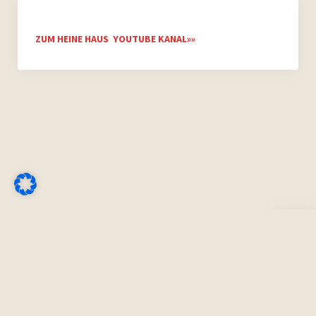
ZUM HEINE HAUS YOUTUBE KANAL»»
Nach
oben
scrolle