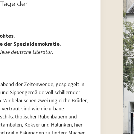
 Tage der
ohtes
.
ge der Spezialdemokratie
.
Neue deutsche Literatur
.
rabend der Zeitenwende, gespiegelt in
 und Sippengemälde voll schillernder
.
Wir belauschen zwei ungleiche Brüder,
vertraut sind wie die urbane
isch-katholischer Rübenbauern und
ctambulen, Kokser und Halunken, hier
und pralle Eskapaden zu finden: Machen